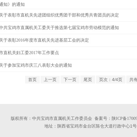
通知》的通知
关于表彰市直机关先进团组织优秀团干部和优秀共青团员的决定
中共宝鸡市直属机关工委关于推选第七届宝鸡市劳动模范的通知
关于表彰2016年度市直机关先进基层工会的决定
市直机关妇工委2017年工作要点
关于参加宝鸡市庆三八表彰大会的通知
下一页
尾页
页次：4/4页
共有
首页
上一页
版权所有：中共宝鸡市直属机关工作委员会 备案号：
陕ICP备17009
地址：陕西省宝鸡市金台区陈仓大道行政中心1号楼 