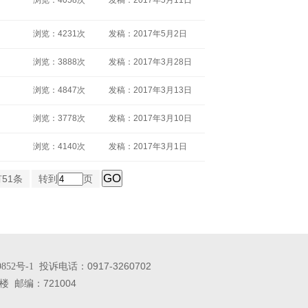
浏览：4058次
发稿：2017年5月11日
浏览：4231次
发稿：2017年5月2日
浏览：3888次
发稿：2017年3月28日
浏览：4847次
发稿：2017年3月13日
浏览：3778次
发稿：2017年3月10日
浏览：4140次
发稿：2017年3月1日
51条
转到
页
投诉电话：0917-3260702
852号-1
邮编：721004