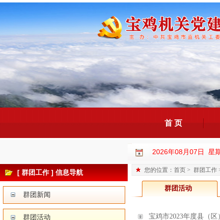
首 页
2026年08月07日 
您的位置：
首页
>
群团工作
[ 群团工作 ] 信息导航
群团活动
群团新闻
宝鸡市2023年度县（
群团活动