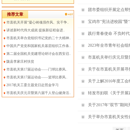
团市委组织开展定点帮
推荐文章
宝鸡市“宪法进校园”暨
市直机关开展“凝心铸魂强作风、实干争..
讲述新时代伟大成就 提振新征程奋进..
践行青春使命 不负时
市直机关举办党组织书记党的二十大精神..
2023年全市青年社会
中国共产党党和国家机关基层组织工作条..
第二届全国机关党建理论研讨会在西安召..
市直机关举行庆元旦暨
陇县李家庄村扶贫
关于在市直机关开展寻
市直机关第17届运动会——门球比赛风..
市直机关第17届运动会——篮球比赛风..
关于上解2016年度工
2017机关工委主题党日赴照金学习
市直机关庆元旦暨第六届千人登山健身活..
转发市妇联《关于开展
关于2017年“双节”
关于举办市直机关女性